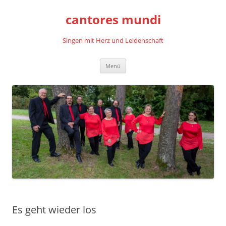
cantores mundi
Singen mit Herz und Leidenschaft
Zum
Menü
Inhalt
springen
Es geht wieder los