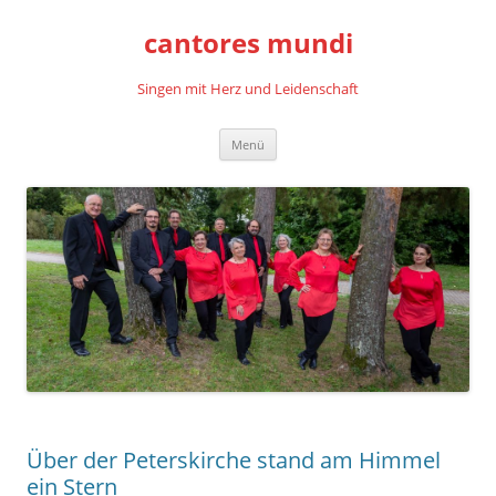
cantores mundi
Singen mit Herz und Leidenschaft
Zum
Menü
Inhalt
springen
Über der Peterskirche stand am Himmel
ein Stern