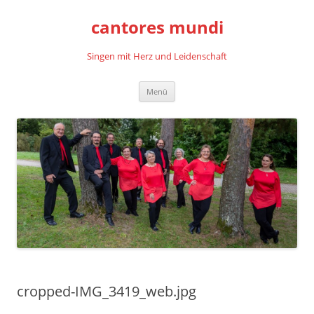
cantores mundi
Singen mit Herz und Leidenschaft
Zum
Menü
Inhalt
springen
cropped-IMG_3419_web.jpg